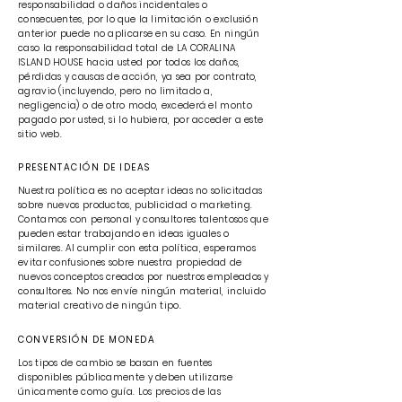
responsabilidad o daños incidentales o
consecuentes, por lo que la limitación o exclusión
anterior puede no aplicarse en su caso. En ningún
caso la responsabilidad total de LA CORALINA
ISLAND HOUSE hacia usted por todos los daños,
pérdidas y causas de acción, ya sea por contrato,
agravio (incluyendo, pero no limitado a,
negligencia) o de otro modo, excederá el monto
pagado por usted, si lo hubiera, por acceder a este
sitio web.
PRESENTACIÓN DE IDEAS
Nuestra política es no aceptar ideas no solicitadas
sobre nuevos productos, publicidad o marketing.
Contamos con personal y consultores talentosos que
pueden estar trabajando en ideas iguales o
similares. Al cumplir con esta política, esperamos
evitar confusiones sobre nuestra propiedad de
nuevos conceptos creados por nuestros empleados y
consultores. No nos envíe ningún material, incluido
material creativo de ningún tipo.
CONVERSIÓN DE MONEDA
Los tipos de cambio se basan en fuentes
disponibles públicamente y deben utilizarse
únicamente como guía. Los precios de las