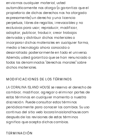
enviarnos cualquier material, usted
automáticamente nos otorga (o garantiza que el
propietario de dichos derechos nos ha otorgado
expresamente) un derecho y una licencia
perpetuos, libres de regalías, irrevocables y no
exclusivos para usar, reproducir, modificar,
adaptar, publicar, traducir, crear trabajos
derivados y distribuir dichos materiales o
incorporar dichos materiales en cualquier forma,
medio o tecnología ahora conocida o
desarrollada posteriormente en todo el universo.
Además, usted garantiza que se han renunciado a
todos los denominados "derechos morales" sobre
dichos materiales.
MODIFICACIONES DE LOS TÉRMINOS
LA CORALINA ISLAND HOUSE se reserva el derecho de
cambiar, modificar, agregar o eliminar partes de
estos términos en cualquier momento a nuestra
discreción. Puede consultar estos términos
periódicamente para conocer los cambios. Su uso
continuo del sitio web lacoralinaislandhouse.com
después de las revisiones de estos términos
significa que acepta dichos cambios.
TERMINACIÓN