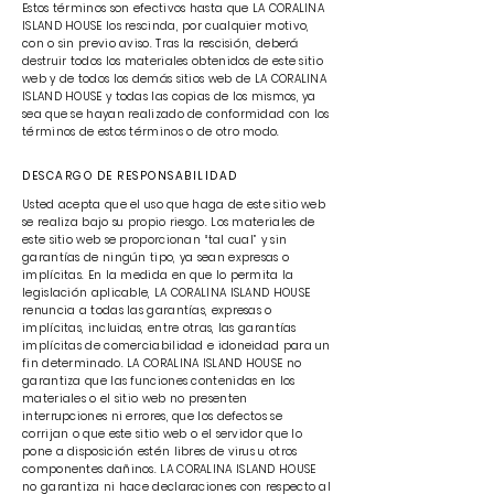
Estos términos son efectivos hasta que LA CORALINA
ISLAND HOUSE los rescinda, por cualquier motivo,
con o sin previo aviso. Tras la rescisión, deberá
destruir todos los materiales obtenidos de este sitio
web y de todos los demás sitios web de LA CORALINA
ISLAND HOUSE y todas las copias de los mismos, ya
sea que se hayan realizado de conformidad con los
términos de estos términos o de otro modo.
DESCARGO DE RESPONSABILIDAD
Usted acepta que el uso que haga de este sitio web
se realiza bajo su propio riesgo. Los materiales de
este sitio web se proporcionan “tal cual” y sin
garantías de ningún tipo, ya sean expresas o
implícitas. En la medida en que lo permita la
legislación aplicable, LA CORALINA ISLAND HOUSE
renuncia a todas las garantías, expresas o
implícitas, incluidas, entre otras, las garantías
implícitas de comerciabilidad e idoneidad para un
fin determinado. LA CORALINA ISLAND HOUSE no
garantiza que las funciones contenidas en los
materiales o el sitio web no presenten
interrupciones ni errores, que los defectos se
corrijan o que este sitio web o el servidor que lo
pone a disposición estén libres de virus u otros
componentes dañinos. LA CORALINA ISLAND HOUSE
no garantiza ni hace declaraciones con respecto al