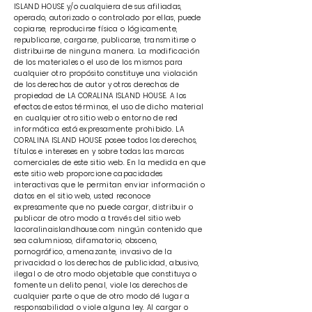
ISLAND HOUSE y/o cualquiera de sus afiliadas,
operado, autorizado o controlado por ellas, puede
copiarse, reproducirse física o lógicamente,
republicarse, cargarse, publicarse, transmitirse o
distribuirse de ninguna manera. La modificación
de los materiales o el uso de los mismos para
cualquier otro propósito constituye una violación
de los derechos de autor y otros derechos de
propiedad de LA CORALINA ISLAND HOUSE. A los
efectos de estos términos, el uso de dicho material
en cualquier otro sitio web o entorno de red
informática está expresamente prohibido. LA
CORALINA ISLAND HOUSE posee todos los derechos,
títulos e intereses en y sobre todas las marcas
comerciales de este sitio web. En la medida en que
este sitio web proporcione capacidades
interactivas que le permitan enviar información o
datos en el sitio web, usted reconoce
expresamente que no puede cargar, distribuir o
publicar de otro modo a través del sitio web
lacoralinaislandhouse.com ningún contenido que
sea calumnioso, difamatorio, obsceno,
pornográfico, amenazante, invasivo de la
privacidad o los derechos de publicidad, abusivo,
ilegal o de otro modo objetable que constituya o
fomente un delito penal, viole los derechos de
cualquier parte o que de otro modo dé lugar a
responsabilidad o viole alguna ley. Al cargar o