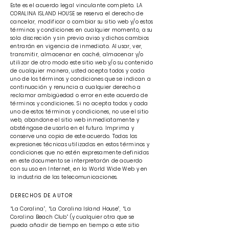
Este es el acuerdo legal vinculante completo. LA
CORALINA ISLAND HOUSE se reserva el derecho de
cancelar, modificar o cambiar su sitio web y/o estos
términos y condiciones en cualquier momento, a su
sola discreción y sin previo aviso y dichos cambios
entrarán en vigencia de inmediato. Al usar, ver,
transmitir, almacenar en caché, almacenar y/o
utilizar de otro modo este sitio web y/o su contenido
de cualquier manera, usted acepta todos y cada
uno de los términos y condiciones que se indican a
continuación y renuncia a cualquier derecho a
reclamar ambigüedad o error en este acuerdo de
términos y condiciones. Si no acepta todos y cada
uno de estos términos y condiciones, no use el sitio
web, abandone el sitio web inmediatamente y
absténgase de usarlo en el futuro. Imprima y
conserve una copia de este acuerdo. Todas las
expresiones técnicas utilizadas en estos términos y
condiciones que no estén expresamente definidas
en este documento se interpretarán de acuerdo
con su uso en Internet, en la World Wide Web y en
la industria de las telecomunicaciones.
DERECHOS DE AUTOR
“La Coralina”, “La Coralina Island House”, “La
Coralina Beach Club” (y cualquier otra que se
pueda añadir de tiempo en tiempo a este sitio