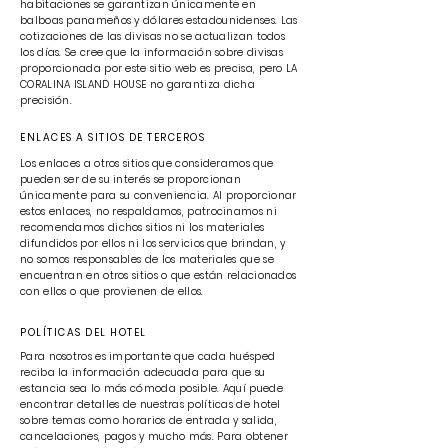
habitaciones se garantizan únicamente en
balboas panameños y dólares estadounidenses. Las
cotizaciones de las divisas no se actualizan todos
los días. Se cree que la información sobre divisas
proporcionada por este sitio web es precisa, pero LA
CORALINA ISLAND HOUSE no garantiza dicha
precisión.
ENLACES A SITIOS DE TERCEROS
Los enlaces a otros sitios que consideramos que
pueden ser de su interés se proporcionan
únicamente para su conveniencia. Al proporcionar
estos enlaces, no respaldamos, patrocinamos ni
recomendamos dichos sitios ni los materiales
difundidos por ellos ni los servicios que brindan, y
no somos responsables de los materiales que se
encuentran en otros sitios o que están relacionados
con ellos o que provienen de ellos.
POLÍTICAS DEL HOTEL
Para nosotros es importante que cada huésped
reciba la información adecuada para que su
estancia sea lo más cómoda posible. Aquí puede
encontrar detalles de nuestras políticas de hotel
sobre temas como horarios de entrada y salida,
cancelaciones, pagos y mucho más. Para obtener