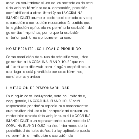
uso o los resultados del uso de los materiales de este
sitio web en términos de su corrección, precisión,
confiabilidad u otros. Usted (y no LA CORALINA
ISLAND HOUSE) asume el costo total de todo servicio,
reparación o corrección necesarios. Es posible que
la legislación aplicable no permita la exclusión de
garantías implícitas, por lo que la exclusión
anterior podría no aplicarse en su caso.
NO SE PERMITE USO ILEGAL O PROHIBIDO
Como condición de su uso de este sitio web, usted
garantiza a LA CORALINA ISLAND HOUSE que no
utilizará este sitio web para ningún propósito que
sea ilegal o esté prohibido por estos términos,
condiciones y avisos.
LIMITACIÓN DE RESPONSABILIDAD
En ningún caso, incluyendo, pero no limitado a,
negligencia, LA CORALINA ISLAND HOUSE será
responsable por daños especiales o consecuentes
que resulten del uso o la incapacidad de usar los
materiales de este sitio web, incluso si LA CORALINA
ISLAND HOUSE o un representante autorizado de LA
CORALINA ISLAND HOUSE ha sido informado de la
posibilidad de tales daños. La ley aplicable puede
no permitir la limitación o exclusión de