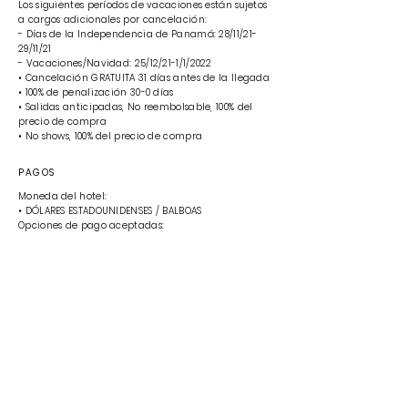
Los siguientes períodos de vacaciones están sujetos
a cargos adicionales por cancelación:
- Días de la Independencia de Panamá: 28/11/21-
29/11/21
- Vacaciones/Navidad: 25/12/21-1/1/2022
• Cancelación GRATUITA 31 días antes de la llegada
• 100% de penalización 30-0 días
• Salidas anticipadas, No reembolsable, 100% del
precio de compra
• No shows, 100% del precio de compra
PAGOS
Moneda del hotel:
• DÓLARES ESTADOUNIDENSES / BALBOAS
Opciones de pago aceptadas:
• Tarjeta de crédito American Express
• Tarjeta MasterCard
• Visa
MASCOTAS
• Se permiten animales de servicio: SÍ
• MASCOTAS: SÍ (no se admiten mascotas de más de
12 libras)
APARCAMIENTO