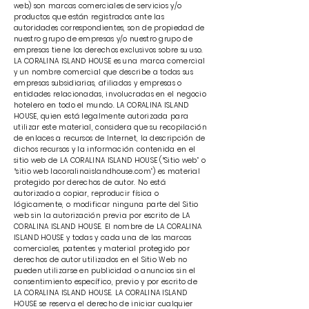
web) son marcas comerciales de servicios y/o
productos que están registrados ante las
autoridades correspondientes, son de propiedad de
nuestro grupo de empresas y/o nuestro grupo de
empresas tiene los derechos exclusivos sobre su uso.
LA CORALINA ISLAND HOUSE es una marca comercial
y un nombre comercial que describe a todas sus
empresas subsidiarias, afiliadas y empresas o
entidades relacionadas, involucradas en el negocio
hotelero en todo el mundo. LA CORALINA ISLAND
HOUSE, quien está legalmente autorizada para
utilizar este material, considera que su recopilación
de enlaces a recursos de Internet, la descripción de
dichos recursos y la información contenida en el
sitio web de LA CORALINA ISLAND HOUSE (“Sitio web” o
“sitio web lacoralinaislandhouse.com”) es material
protegido por derechos de autor. No está
autorizado a copiar, reproducir física o
lógicamente, o modificar ninguna parte del Sitio
web sin la autorización previa por escrito de LA
CORALINA ISLAND HOUSE. El nombre de LA CORALINA
ISLAND HOUSE y todas y cada una de las marcas
comerciales, patentes y material protegido por
derechos de autor utilizados en el Sitio Web no
pueden utilizarse en publicidad o anuncios sin el
consentimiento específico, previo y por escrito de
LA CORALINA ISLAND HOUSE. LA CORALINA ISLAND
HOUSE se reserva el derecho de iniciar cualquier